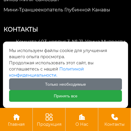
Мини-Траншеекопатель Глубинной Канавы
КОНТАКТЫ
Комната 403, корпус 3, № 21, Улица Мудрости,
Зона экономического развития Хуэйшань,

Мы используем файлы cookie для улучшения
город Уси
вашего опыта просмотра.
Продолжая использовать этот сайт, вы
li@futaogroup.com

соглашаетесь с нашей
Политикой
конфиденциальности.
+86-13665163520

Только необходимые
+8613665163520

Принять все




Авторское право©ООО Импорт и экспорт Уси Футао
Главная
Продукция
О Нас
Контакты