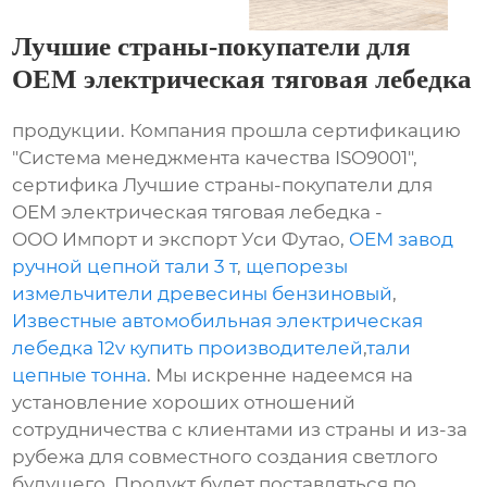
Лучшие страны-покупатели для
OEM электрическая тяговая лебедка
продукции. Компания прошла сертификацию
"Система менеджмента качества ISO9001",
сертифика Лучшие страны-покупатели для
OEM электрическая тяговая лебедка -
ООО Импорт и экспорт Уси Футао,
OEM завод
ручной цепной тали 3 т
,
щепорезы
измельчители древесины бензиновый
,
Известные автомобильная электрическая
лебедка 12v купить производителей
,
тали
цепные тонна
. Мы искренне надеемся на
установление хороших отношений
сотрудничества с клиентами из страны и из-за
рубежа для совместного создания светлого
будущего. Продукт будет поставляться по