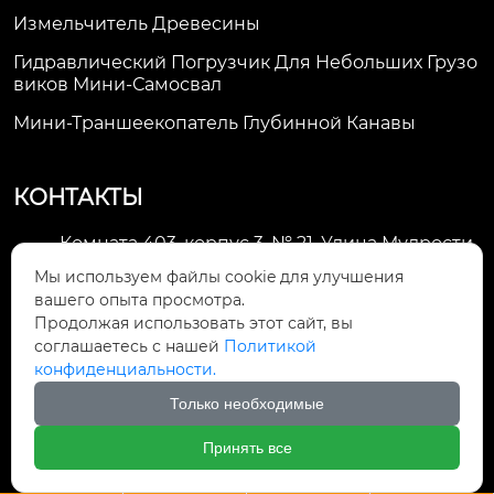
Измельчитель Древесины
Гидравлический Погрузчик Для Небольших Грузо
Виков Мини-Самосвал
Мини-Траншеекопатель Глубинной Канавы
КОНТАКТЫ
Комната 403, корпус 3, № 21, Улица Мудрости,
Зона экономического развития Хуэйшань,

Мы используем файлы cookie для улучшения
город Уси
вашего опыта просмотра.
Продолжая использовать этот сайт, вы
li@futaogroup.com

соглашаетесь с нашей
Политикой
конфиденциальности.
+86-13665163520

Только необходимые
+8613665163520

Принять все