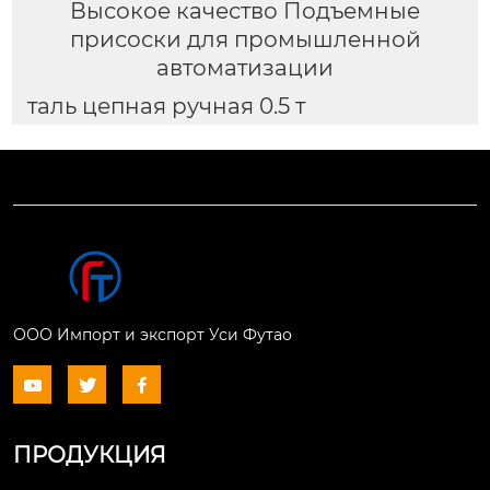
Высокое качество Подъемные
присоски для промышленной
автоматизации
таль цепная ручная 0.5 т
ООО Импорт и экспорт Уси Футао



ПРОДУКЦИЯ