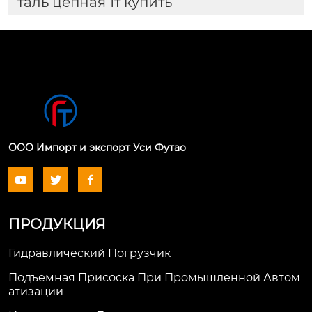
таль цепная 1т купить
ООО Импорт и экспорт Уси Футао



ПРОДУКЦИЯ
Гидравлический Погрузчик
Подъемная Присоска При Промышленной Автом
Атизации