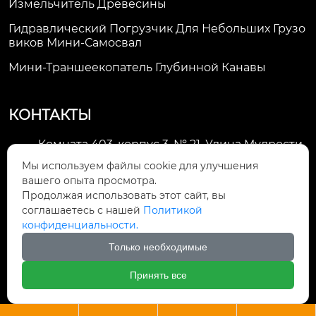
Измельчитель Древесины
Гидравлический Погрузчик Для Небольших Грузо
Виков Мини-Самосвал
Мини-Траншеекопатель Глубинной Канавы
КОНТАКТЫ
Комната 403, корпус 3, № 21, Улица Мудрости,
Зона экономического развития Хуэйшань,

Мы используем файлы cookie для улучшения
город Уси
вашего опыта просмотра.
Продолжая использовать этот сайт, вы
li@futaogroup.com

соглашаетесь с нашей
Политикой
конфиденциальности.
+86-13665163520

Только необходимые
+8613665163520

Принять все