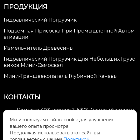
ПРОДУКЦИЯ
Гидравлический Погрузчик
Подъемная Присоска При Промышленной Автом
Атизации
Измельчитель Древесины
Гидравлический Погрузчик Для Небольших Грузо
Виков Мини-Самосвал
Мини-Траншеекопатель Глубинной Канавы
КОНТАКТЫ
Комната 403, корпус 3, № 21, Улица Мудрости,
Зона экономического развития Хуэйшань,

Мы используем файлы cookie для улучшения
город Уси
вашего опыта просмотра.
Продолжая использовать этот сайт, вы
li@futaogroup.com

соглашаетесь с нашей
Политикой