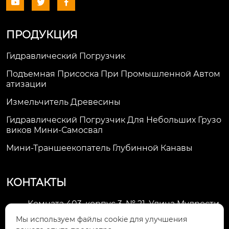



ПРОДУКЦИЯ
Гидравлический Погрузчик
Подъемная Присоска При Промышленной Автом
Атизации
Измельчитель Древесины
Гидравлический Погрузчик Для Небольших Грузо
Виков Мини-Самосвал
Мини-Траншеекопатель Глубинной Канавы
КОНТАКТЫ
Комната 403, корпус 3, № 21, Улица Мудрости,
Зона экономического развития Хуэйшань,

Мы используем файлы cookie для улучшения
город Уси