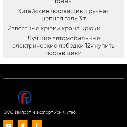
тонны
Китайские поставщики ручная
цепная таль 3 т
Известные крюки крана крюки
Лучшие автомобильные
электрические лебедки 12v купить
поставщики
ООО Импорт и экспорт Уси Футао


