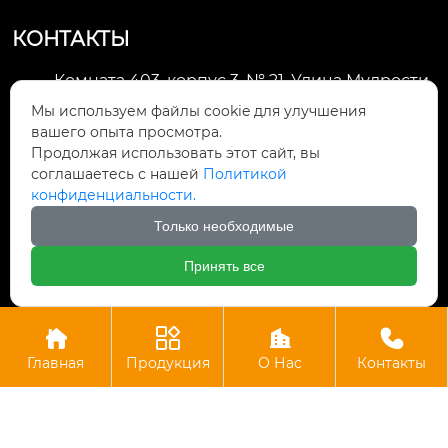
КОНТАКТЫ
Комната 403, корпус 3, № 21, Улица Мудрости,
Зона экономического развития Хуэйшань,

Мы используем файлы cookie для улучшения
город Уси
вашего опыта просмотра.
Продолжая использовать этот сайт, вы
li@futaogroup.com

соглашаетесь с нашей
Политикой
конфиденциальности.
+86-13665163520

Только необходимые
+8613665163520

Принять все




Авторское право©ООО Импорт и экспорт Уси Футао
Главная
Продукция
О Нас
Контакты