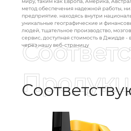
миру, таким как Европа, Америка, Австра
метод обеспечения надежной работы, низ
предприятие. находясь внутри национал
уникальные географические и финансов
людей, тщательное производство, мозгов
сервис, доступная стоимость в Джидде - 
Соответ
через нашу веб-страницу
Продукц
Соответств