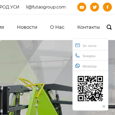
ОРОД УСИ
li@futaogroup.com



ия
Новости
О Нас
Контакты

Эл. почта
Телефон
WhatsApp