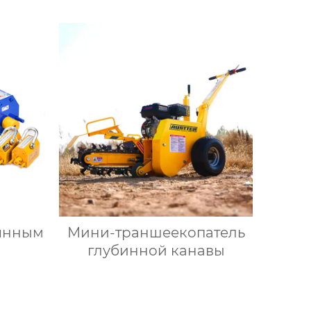
управления
оянным
Мини-траншеекопатель
глубинной канавы