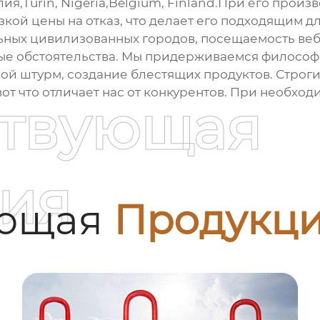
лия,Turin, Nigeria,Belgium, Finland.При его прои
кой цены на отказ, что делает его подходящим 
ьных цивилизованных городов, посещаемость веб
ые обстоятельства. Мы придерживаемся филосо
ой штурм, создание блестящих продуктов. Строги
вот что отличает нас от конкурентов. При необход
ствующая
ия
ующая
Продукц