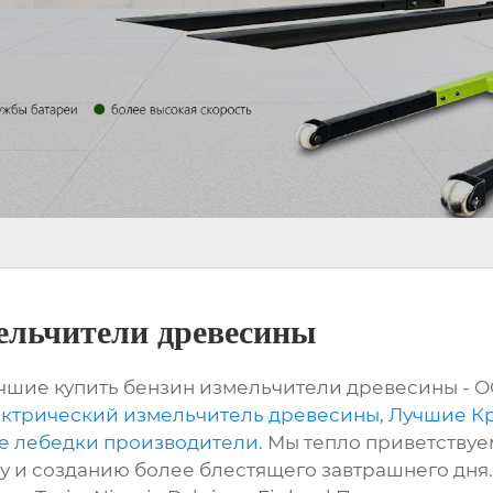
ельчители древесины
учшие купить бензин измельчители древесины - О
ектрический измельчитель древесины
,
Лучшие Кр
е лебедки производители
. Мы тепло приветствуе
 и созданию более блестящего завтрашнего дня. 