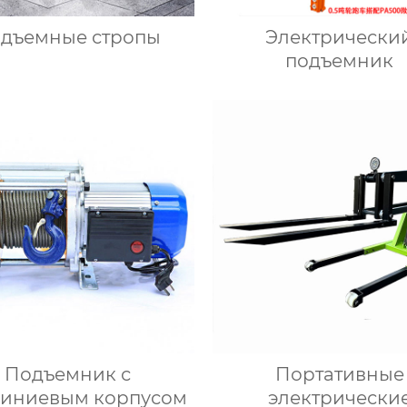
дъемные стропы
Электрически
подъемник
Подъемник с
Портативные
иниевым корпусом
электрически