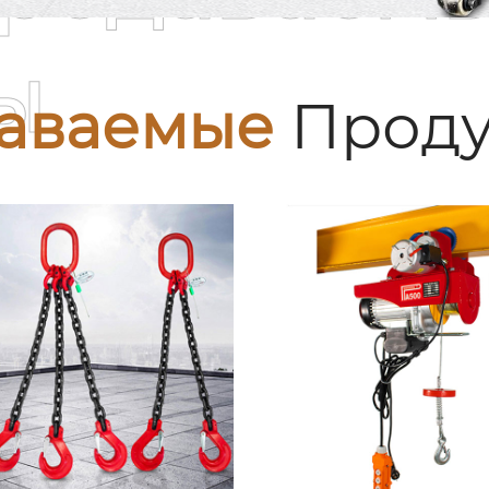
ы
аваемые
Проду