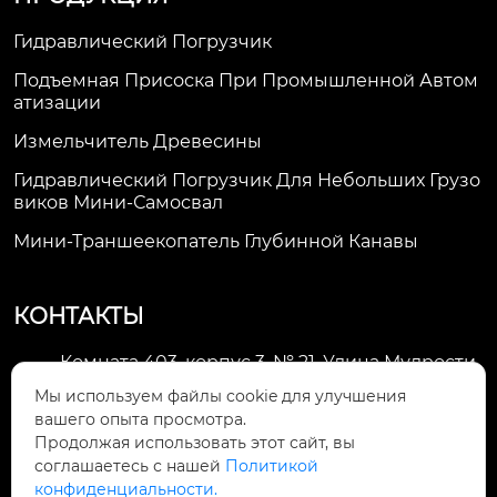
Гидравлический Погрузчик
Подъемная Присоска При Промышленной Автом
Атизации
Измельчитель Древесины
Гидравлический Погрузчик Для Небольших Грузо
Виков Мини-Самосвал
Мини-Траншеекопатель Глубинной Канавы
КОНТАКТЫ
Комната 403, корпус 3, № 21, Улица Мудрости,
Зона экономического развития Хуэйшань,

Мы используем файлы cookie для улучшения
город Уси
вашего опыта просмотра.
Продолжая использовать этот сайт, вы
li@futaogroup.com

соглашаетесь с нашей
Политикой
конфиденциальности.