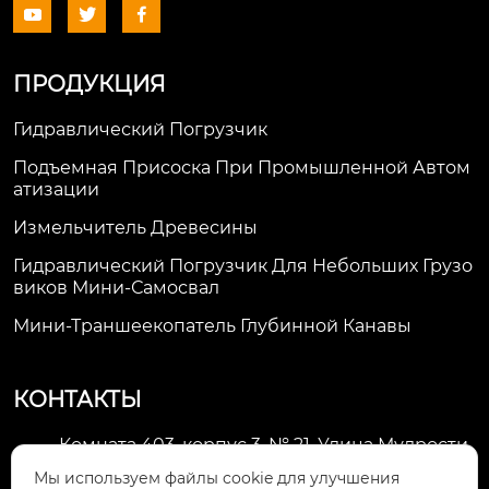



ПРОДУКЦИЯ
Гидравлический Погрузчик
Подъемная Присоска При Промышленной Автом
Атизации
Измельчитель Древесины
Гидравлический Погрузчик Для Небольших Грузо
Виков Мини-Самосвал
Мини-Траншеекопатель Глубинной Канавы
КОНТАКТЫ
Комната 403, корпус 3, № 21, Улица Мудрости,
Зона экономического развития Хуэйшань,

Мы используем файлы cookie для улучшения
город Уси