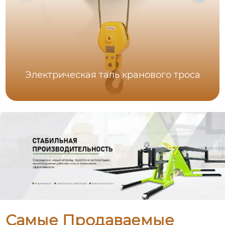
Электрическая таль кранового троса
Самые Продаваемые