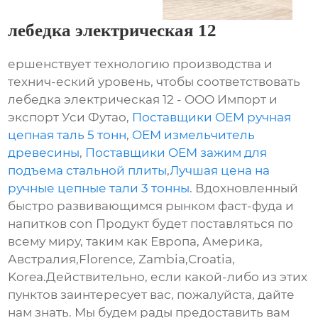
лебедка электрическая 12
ершенствует технологию производства и
технич-еский уровень, чтобы соответствовать
лебедка электрическая 12 - ООО Импорт и
экспорт Уси Футао,
Поставщики OEM ручная
цепная таль 5 тонн
,
OEM измельчитель
древесины
,
Поставщики OEM зажим для
подъема стальной плиты
,
Лучшая цена на
ручные цепные тали 3 тонны
. Вдохновленный
быстро развивающимся рынком фаст-фуда и
напитков con Продукт будет поставляться по
всему миру, таким как Европа, Америка,
Австралия,Florence, Zambia,Croatia,
Korea.Действительно, если какой-либо из этих
пунктов заинтересует вас, пожалуйста, дайте
нам знать. Мы будем рады предоставить вам