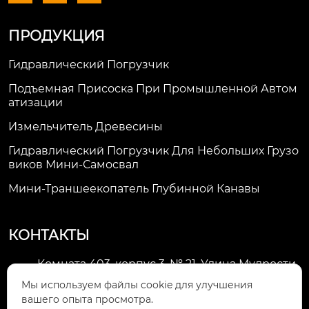
ПРОДУКЦИЯ
Гидравлический Погрузчик
Подъемная Присоска При Промышленной Автом
Атизации
Измельчитель Древесины
Гидравлический Погрузчик Для Небольших Грузо
Виков Мини-Самосвал
Мини-Траншеекопатель Глубинной Канавы
КОНТАКТЫ
Комната 403, корпус 3, № 21, Улица Мудрости,
Зона экономического развития Хуэйшань,

Мы используем файлы cookie для улучшения
город Уси
вашего опыта просмотра.