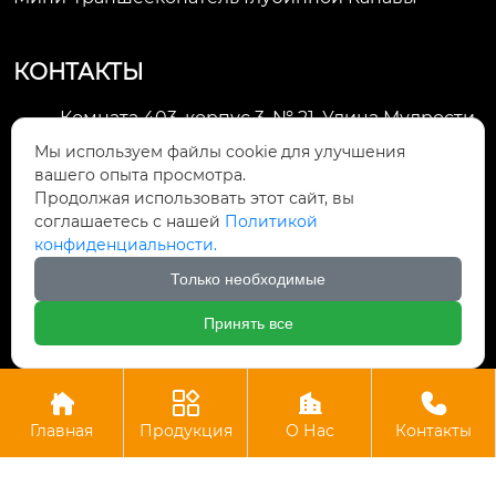
КОНТАКТЫ
Комната 403, корпус 3, № 21, Улица Мудрости,
Зона экономического развития Хуэйшань,

Мы используем файлы cookie для улучшения
город Уси
вашего опыта просмотра.
Продолжая использовать этот сайт, вы
li@futaogroup.com

соглашаетесь с нашей
Политикой
конфиденциальности.
+86-13665163520

Только необходимые
+8613665163520

Принять все




Авторское право©ООО Импорт и экспорт Уси Футао
Главная
Продукция
О Нас
Контакты