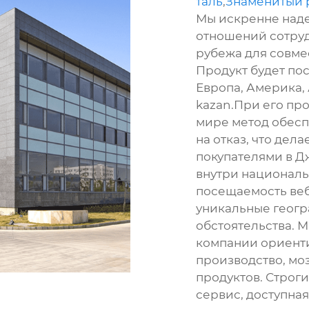
таль
,
Знаменитый 
Мы искренне наде
отношений сотруд
рубежа для совме
Продукт будет пос
Европа, Америка,
kazan.При его пр
мире метод обесп
на отказ, что дел
покупателями в Д
внутри националь
посещаемость веб
уникальные геог
обстоятельства.
компании ориент
производство, мо
продуктов. Строги
сервис, доступная