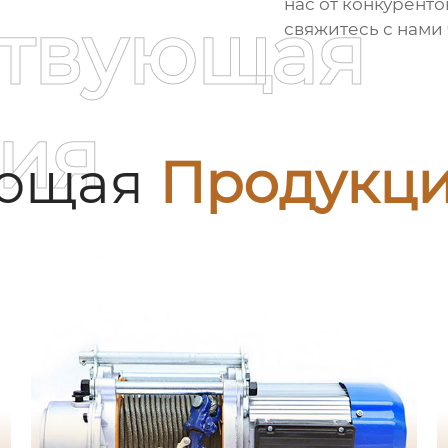
нас от конкуренто
ствующая
свяжитесь с нами
ия
ующая
Продукц