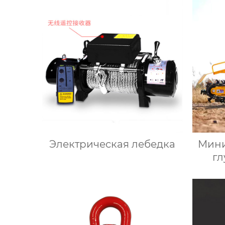
Электрическая лебедка
Мини
г