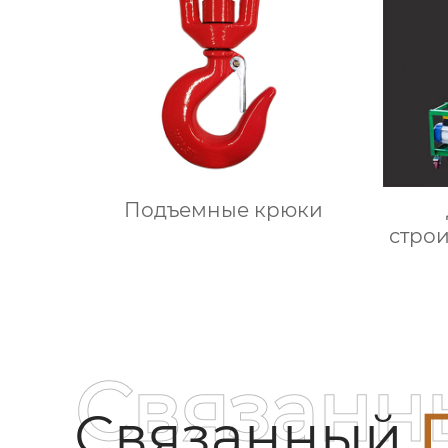
Подъемные крюки
стро
ма
Связанн
Связанный