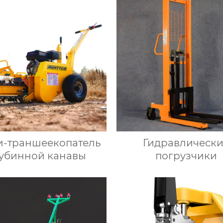
-траншеекопатель
Гидравлическ
лубинной канавы
погрузчики