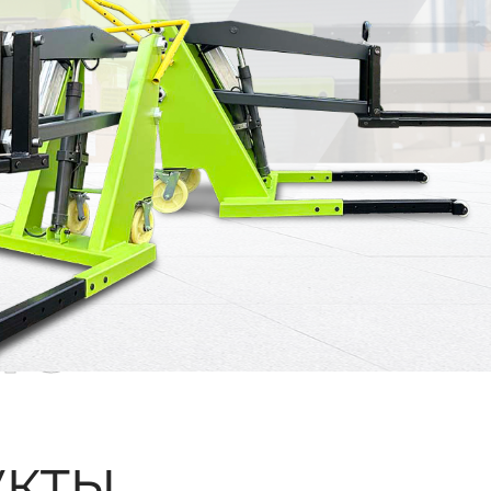
ые
кты