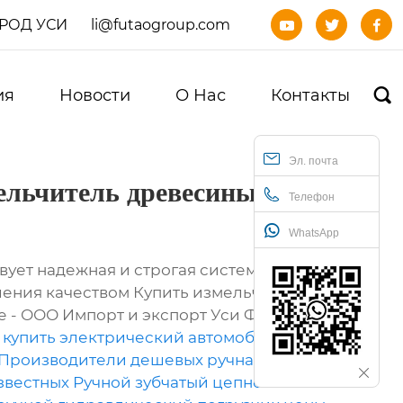
ОРОД УСИ
li@futaogroup.com



ия
Новости
О Нас
Контакты

Эл. почта
ельчитель древесины в
Телефон
WhatsApp
вует надежная и строгая система
ления качеством Купить измельчитель
е - ООО Импорт и экспорт Уси Футао,
 купить электрический автомобиль
Производители дешевых ручная цепная
звестных Ручной зубчатый цепной