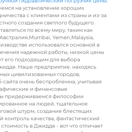
ручной гидравлический погрузчик цены
.
емся на установление хороших
ничества с клиентами из страны и из-за
стного создания светлого будущего.
тавляться по всему миру, таким как
 Австралия,Mumbai, Yemen,Malaysia,
оизводстве использовался основной в
ечения надежной работы, низкой цены
ает его подходящим для выбора
жидде. Наше предприятие. находясь
ных цивилизованных городов,
-сайта очень беспроблемна, учитывая
рафические и финансовые
 Мы придерживаемся философии
ированное на людей, тщательное
зговой штурм, создание блестящих
й контроль качества, фантастический
 стоимость в Джидде - вот что отличает