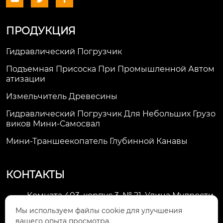
ПРОДУКЦИЯ
Гидравлический Погрузчик
Подъемная Присоска При Промышленной Автом
Атизации
Измельчитель Древесины
Гидравлический Погрузчик Для Небольших Грузо
Виков Мини-Самосвал
Мини-Траншеекопатель Глубинной Канавы
КОНТАКТЫ
Комната 403, корпус 3, № 21, Улица Мудрости,
Зона экономического развития Хуэйшань,

Мы используем файлы cookie для улучшения
город Уси
вашего опыта просмотра.