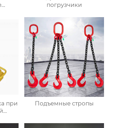
е
погрузчики
а при
Подъемные стропы
й
и