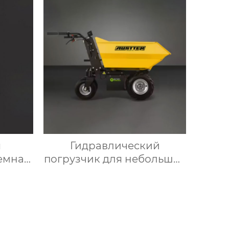
я
Гидравлический
емная
погрузчик для небольших
кла
грузовиков мини-
самосвал