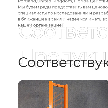
Portland,United Kingdom, Florida.Действи
Мы будем рады предоставить вам ценово
специалисты по исследованиям и разраб
в ближайшее время и надеемся иметь воз
Соответ
нашей организацией.
Продукц
Соответств