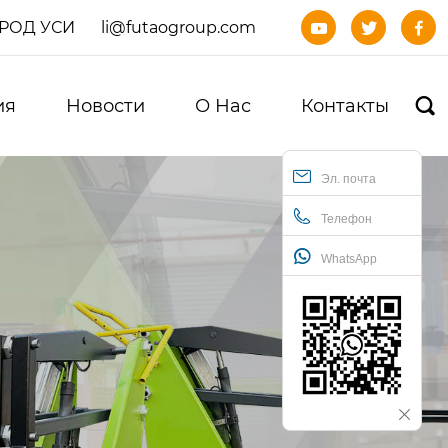
ОРОД УСИ
li@futaogroup.com



ия
Новости
О Нас
Контакты

Эл. почта
Телефон
WhatsApp