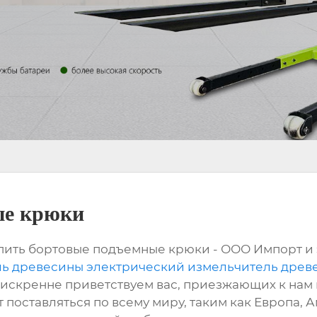
ые крюки
упить бортовые подъемные крюки - ООО Импорт и 
ль древесины электрический измельчитель древ
 искренне приветствуем вас, приезжающих к нам в
 поставляться по всему миру, таким как Европа, 