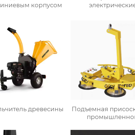
иниевым корпусом
электрически
погрузчики
льчитель древесины
Подъемная присоск
промышленно
автоматизаци