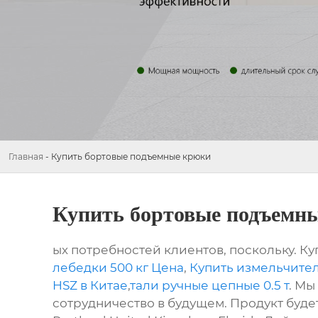
Главная
-
Купить бортовые подъемные крюки
Купить бортовые подъемн
ых потребностей клиентов, поскольку. К
лебедки 500 кг Цена
,
Купить измельчите
HSZ в Китае
,
тали ручные цепные 0.5 т
. Мы
сотрудничество в будущем. Продукт будет