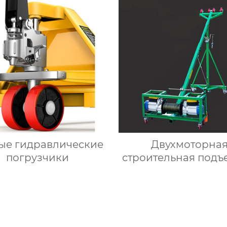
ые гидравлические
Двухмоторна
погрузчики
строительная подъ
машина для сте