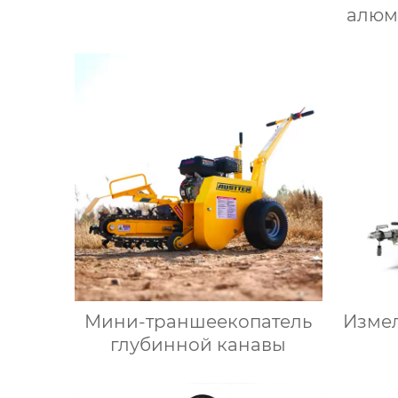
алюм
Мини-траншеекопатель
Изме
глубинной канавы