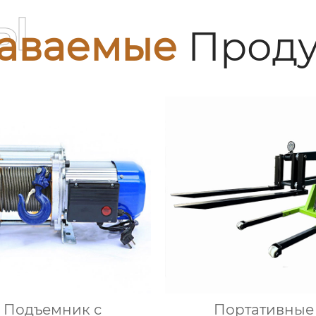
ы
аваемые
Проду
Подъемник с
Портативные