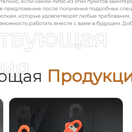
тельно, если какой-либо из этих пунктов заинтере
е предложение после получения подробных спец
откам, которые удовлетворят любые требования,
можность работать вместе с вами в будущем. Доб
ствующая
ия
ующая
Продукц