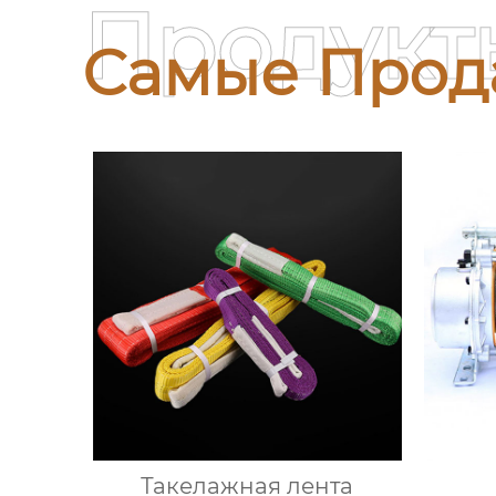
Продукт
Самые Прод
Такелажная лента