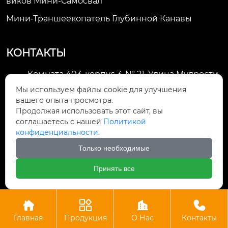
Виков Мини-Самосвал
Мини-Траншеекопатель Глубинной Канавы
КОНТАКТЫ
Комната 403, корпус 3, № 21, Улица Мудрости,
Зона экономического развития Хуэйшань,

Мы используем файлы cookie для улучшения
город Уси
вашего опыта просмотра.
Продолжая использовать этот сайт, вы
li@futaogroup.com

соглашаетесь с нашей
Политикой
конфиденциальности.
+86-13665163520

Только необходимые
+8613665163520

Принять все




Авторское право©ООО Импорт и экспорт Уси Футао
Главная
Продукция
О Нас
Контакты