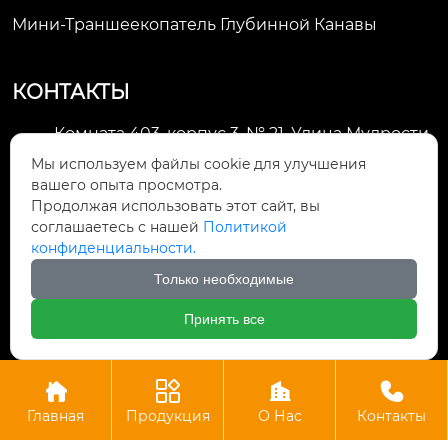
Мини-Траншеекопатель Глубинной Канавы
КОНТАКТЫ
Комната 403, корпус 3, № 21, Улица Мудрости,
Зона экономического развития Хуэйшань,

Мы используем файлы cookie для улучшения
город Уси
вашего опыта просмотра.
Продолжая использовать этот сайт, вы
li@futaogroup.com

соглашаетесь с нашей
Политикой
конфиденциальности.
+86-13665163520

Только необходимые
+8613665163520

Принять все




Авторское право©ООО Импорт и экспорт Уси Футао
Главная
Продукция
О Нас
Контакты