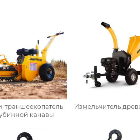
-траншеекопатель
Измельчитель древ
лубинной канавы