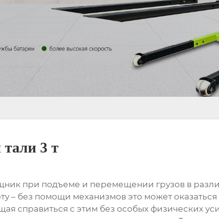
 тали 3 т
щник при подъеме и перемещении грузов в разли
ту – без помощи механизмов это может оказаться
щая справиться с этим без особых физических у