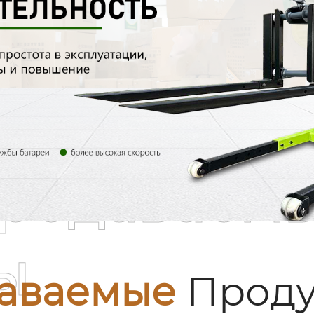
родаваем
ы
аваемые
Проду