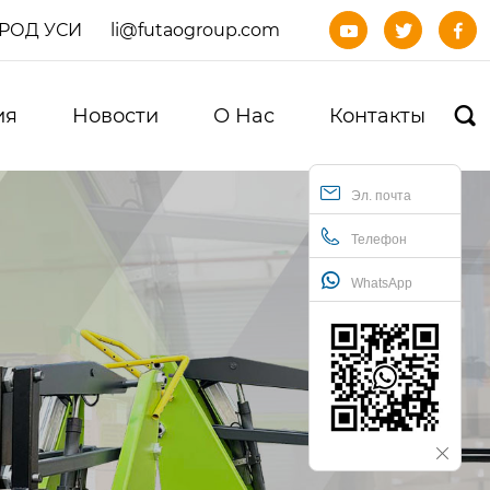
ОРОД УСИ
li@futaogroup.com



ия
Новости
О Нас
Контакты

Эл. почта
Телефон
WhatsApp