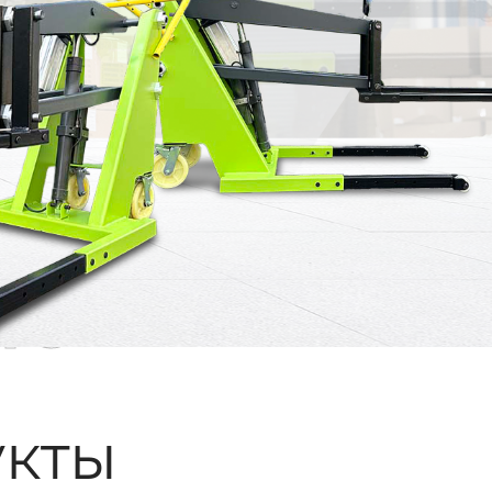
ые
кты