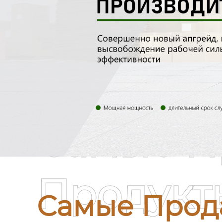
Самые П
Продукт
Самые Прод