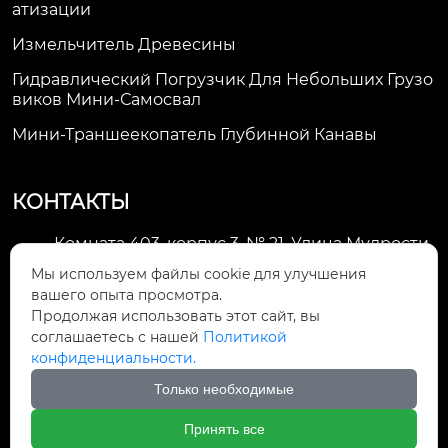
Атизации
Измельчитель Древесины
Гидравлический Погрузчик Для Небольших Грузо
Виков Мини-Самосвал
Мини-Траншеекопатель Глубинной Канавы
КОНТАКТЫ
Комната 403, корпус 3, № 21, Улица Мудрости,
Зона экономического развития Хуэйшань,

Мы используем файлы cookie для улучшения
город Уси
вашего опыта просмотра.
Продолжая использовать этот сайт, вы
li@futaogroup.com

соглашаетесь с нашей
Политикой
конфиденциальности.
+86-13665163520

Только необходимые
+8613665163520

Принять все