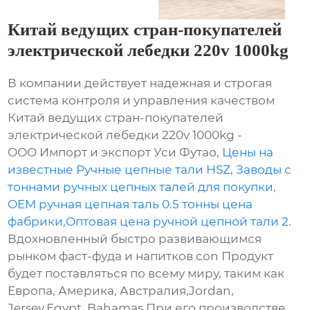
Китай ведущих стран-покупателей
электрической лебедки 220v 1000kg
В компании действует надежная и строгая
система контроля и управления качеством
Китай ведущих стран-покупателей
электрической лебедки 220v 1000kg -
ООО Импорт и экспорт Уси Футао,
Цены на
известные Ручные цепные тали HSZ
,
Заводы с
тоннами ручных цепных талей для покупки
,
OEM ручная цепная таль 0.5 тонны цена
фабрики
,
Оптовая цена ручной цепной тали 2
.
Вдохновленный быстро развивающимся
рынком фаст-фуда и напитков con Продукт
будет поставляться по всему миру, таким как
Европа, Америка, Австралия,Jordan,
Jersey,Egypt, Bahamas.При его производстве