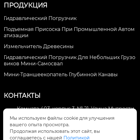
ПРОДУКЦИЯ
Гидравлический Погрузчик
Подъемная Присоска При Промышленной Автом
Атизации
Измельчитель Древесины
Гидравлический Погрузчик Для Небольших Грузо
Виков Мини-Самосвал
Мини-Траншеекопатель Глубинной Канавы
КОНТАКТЫ
Комната 403, корпус 3, № 21, Улица Мудрости,
Зона экономического развития Хуэйшань,

Мы используем файлы cookie для улучшения
город Уси
вашего опыта просмотра.
Продолжая использовать этот сайт, вы
li@futaogroup.com

соглашаетесь с нашей
Политикой