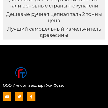
тали основные страны-покупатели
Дешевые ручная цепная таль 2 тонны
цена
Лучший самодельный измельчитель
древесины
ООО Импорт и экспорт Уси Футао


