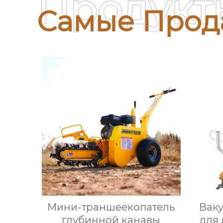
Продукт
Самые Прод
Мини-траншеекопатель
Вак
глубинной канавы
для 