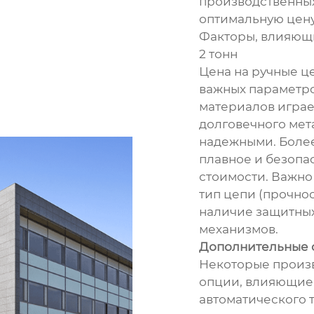
производственных
оптимальную цену
Факторы, влияющи
2 тонн
Цена на ручные це
важных параметро
материалов играе
долговечного мет
надежными. Боле
плавное и безопа
стоимости. Важно 
тип цепи (прочнос
наличие защитных
механизмов.
Дополнительные о
Некоторые произ
опции, влияющие 
автоматического 