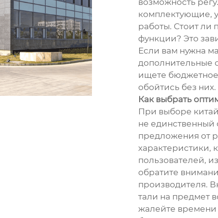
возможность регу
комплектующие, 
работы. Стоит ли
функции? Это зав
Если вам нужна м
дополнительные о
ищете бюджетное 
обойтись без них.
Как выбрать опт
При выборе китайс
не единственный 
предложения от р
характеристики, 
пользователей, и
обратите внимани
производителя. 
тали на предмет 
жалейте времени 