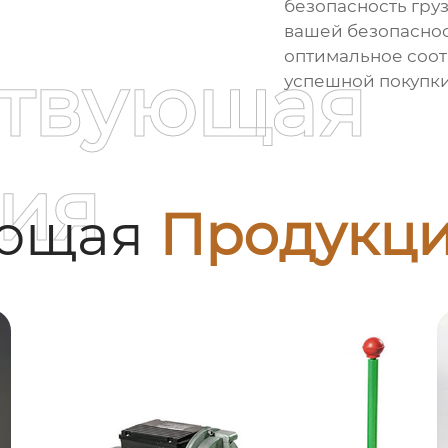
безопасность гру
вашей безопаснос
оптимальное соот
ствующая
успешной покупки
ия
ующая
Продукц