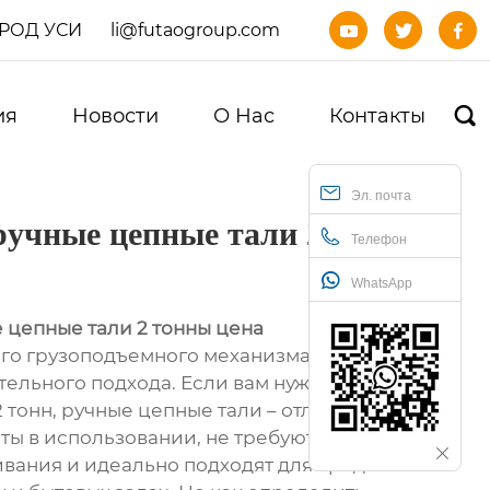
ОРОД УСИ
li@futaogroup.com



ия
Новости
О Нас
Контакты

Эл. почта
ручные цепные тали 2
Телефон
WhatsApp
 цепные тали 2 тонны цена
о грузоподъемного механизма – задача,
ельного подхода. Если вам нужно
2 тонн, ручные цепные тали – отличный
ты в использовании, не требуют
вания и идеально подходят для средних