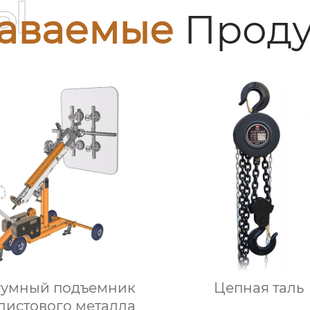
ы
аваемые
Проду
уумный подъемник
Цепная таль
листового металла