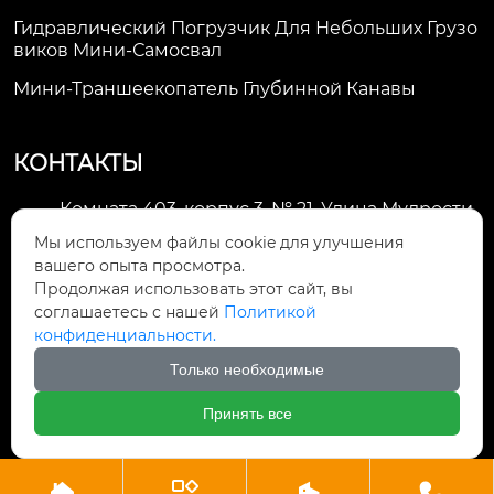
Гидравлический Погрузчик Для Небольших Грузо
Виков Мини-Самосвал
Мини-Траншеекопатель Глубинной Канавы
КОНТАКТЫ
Комната 403, корпус 3, № 21, Улица Мудрости,
Зона экономического развития Хуэйшань,

Мы используем файлы cookie для улучшения
город Уси
вашего опыта просмотра.
Продолжая использовать этот сайт, вы
li@futaogroup.com

соглашаетесь с нашей
Политикой
конфиденциальности.
+86-13665163520

Только необходимые
+8613665163520

Принять все



