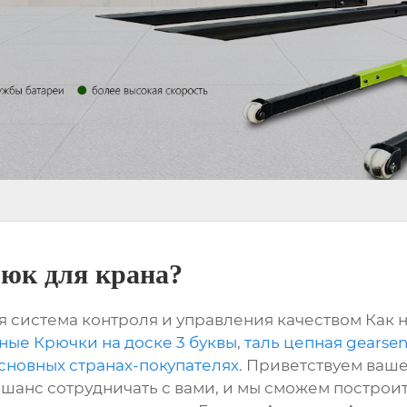
юк для крана?
я система контроля и управления качеством Как 
ные Крючки на доске 3 буквы
,
таль цепная gearse
сновных странах-покупателях
. Приветствуем ваш
ь шанс сотрудничать с вами, и мы сможем постро