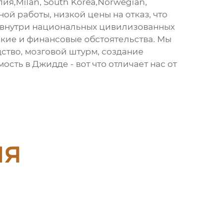
ия,Milan, South Korea,Norwegian,
й работы, низкой цены на отказ, что
ь внутри национальных цивилизованных
кие и финансовые обстоятельства. Мы
тво, мозговой штурм, создание
сть в Джидде - вот что отличает нас от
ия