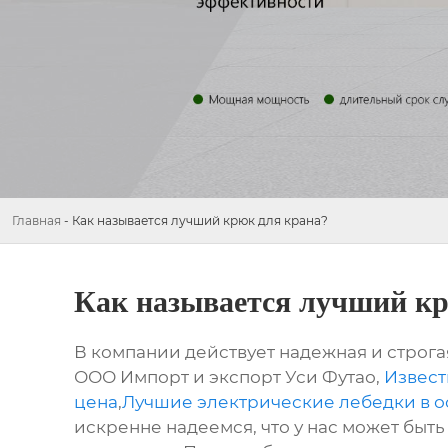
Главная
-
Как называется лучший крюк для крана?
Как называется лучший кр
В компании действует надежная и строга
ООО Импорт и экспорт Уси Футао,
Извест
цена
,
Лучшие электрические лебедки в о
искренне надеемся, что у нас может быт