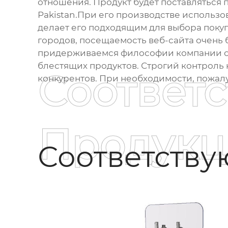
отношения. Продукт будет поставляться п
Pakistan.При его производстве использо
делает его подходящим для выбора поку
городов, посещаемость веб-сайта очень
придерживаемся философии компании ор
блестящих продуктов. Строгий контроль к
Соответ
конкурентов. При необходимости, пожалу
Продукц
Соответств