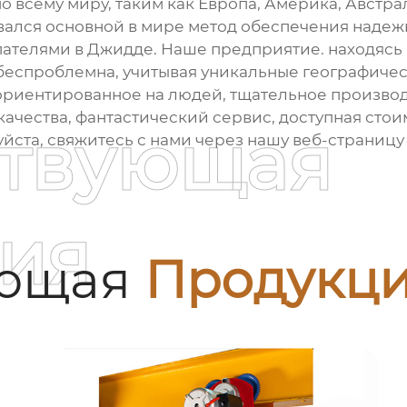
о всему миру, таким как Европа, Америка, Австрал
вался основной в мире метод обеспечения надежно
пателями в Джидде. Наше предприятие. находяс
 беспроблемна, учитывая уникальные географичес
иентированное на людей, тщательное производс
ачества, фантастический сервис, доступная стоимо
ствующая
йста, свяжитесь с нами через нашу веб-страницу
ия
ующая
Продукц