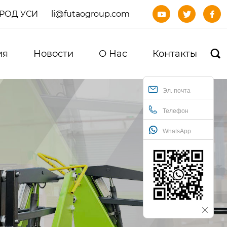
ОРОД УСИ
li@futaogroup.com



ия
Новости
О Нас
Контакты

Эл. почта
Телефон
WhatsApp