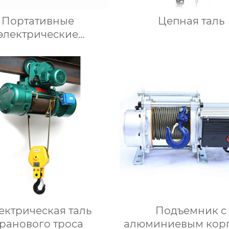
Портативные
Цепная таль
электрические
погрузчики
ектрическая таль
Подъемник с
ранового троса
алюминиевым кор