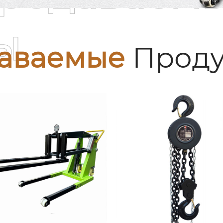
ы
аваемые
Проду