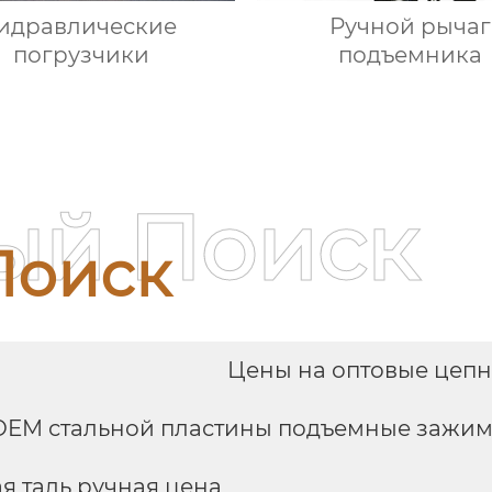
идравлические
Ручной рычаг
погрузчики
подъемника
ый Поиск
Поиск
Цены на оптовые цепн
OEM стальной пластины подъемные зажи
 таль ручная цена