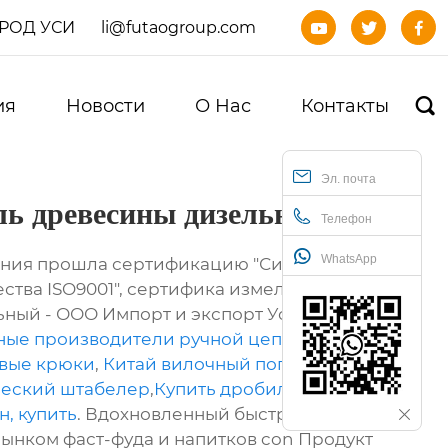
ОРОД УСИ
li@futaogroup.com



ия
Новости
О Нас
Контакты

Эл. почта
ль древесины дизельный
Телефон
WhatsApp
ания прошла сертификацию "Система
ства ISO9001", сертифика измельчитель
ный - ООО Импорт и экспорт Уси Футао,
ные производители ручной цепной тали
вые крюки
,
Китай вилочный погрузчик
ческий штабелер
,
Купить дробилка
, купить
. Вдохновленный быстро
нком фаст-фуда и напитков con Продукт