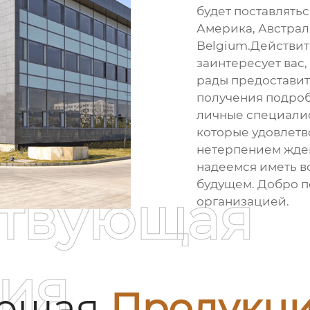
будет поставлятьс
Америка, Австрали
Belgium.Действите
заинтересует вас,
рады предоставит
получения подроб
личные специалис
которые удовлетв
нетерпением жде
надеемся иметь в
будущем. Добро п
ствующая
организацией.
ия
ующая
Продукц