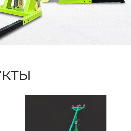
ые
кты