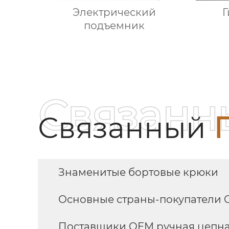
Электрический
Г
подъемник
Связанн
Связанный
Знаменитые бортовые крюки
Основные страны-покупатели 
Поставщики OEM ручная цепная