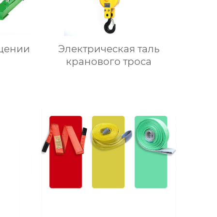
щении
Электрическая таль
кранового троса