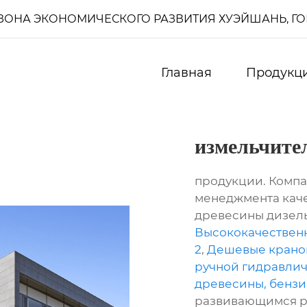
И, ЗОНА ЭКОНОМИЧЕСКОГО РАЗВИТИЯ ХУЭЙШАНЬ, Г
Главная
Продукц
измельчите
продукции. Комп
менеджмента каче
древесины дизель
Высококачествен
2
,
Дешевые крано
ручной гидравли
древесины, бензин
развивающимся ры