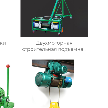
ки
Двухмоторная
строительная подъемная
машина для стекла