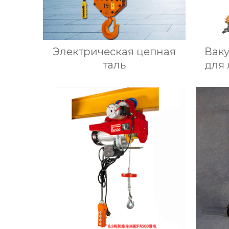
Электрическая цепная
Вак
таль
для 