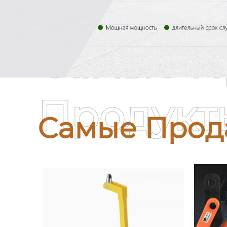
Самые П
Продукт
Самые Прод