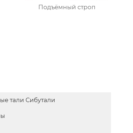
Подъёмный строп
ые тали Сибутали
мы