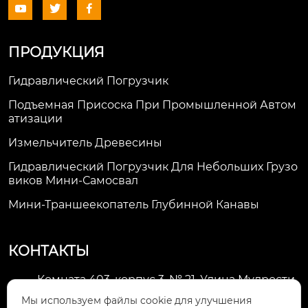



ПРОДУКЦИЯ
Гидравлический Погрузчик
Подъемная Присоска При Промышленной Автом
Атизации
Измельчитель Древесины
Гидравлический Погрузчик Для Небольших Грузо
Виков Мини-Самосвал
Мини-Траншеекопатель Глубинной Канавы
КОНТАКТЫ
Комната 403, корпус 3, № 21, Улица Мудрости,
Зона экономического развития Хуэйшань,

Мы используем файлы cookie для улучшения
город Уси