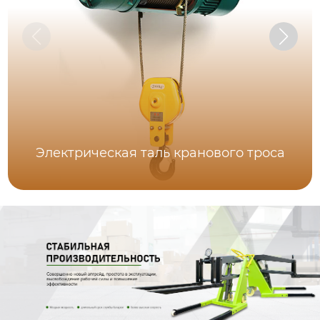
Электрическая таль кранового троса