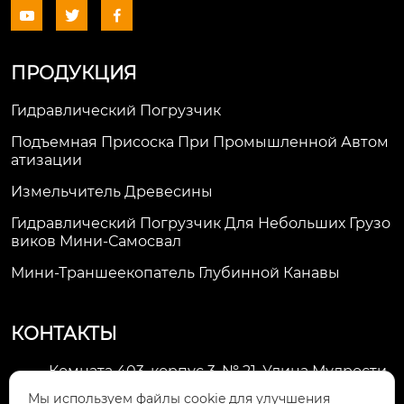



ПРОДУКЦИЯ
Гидравлический Погрузчик
Подъемная Присоска При Промышленной Автом
Атизации
Измельчитель Древесины
Гидравлический Погрузчик Для Небольших Грузо
Виков Мини-Самосвал
Мини-Траншеекопатель Глубинной Канавы
КОНТАКТЫ
Комната 403, корпус 3, № 21, Улица Мудрости,
Зона экономического развития Хуэйшань,

Мы используем файлы cookie для улучшения