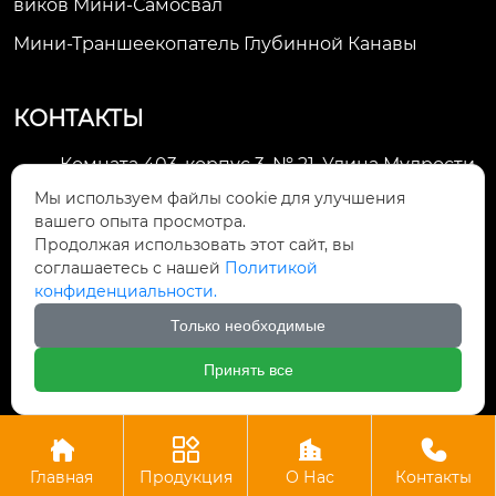
Виков Мини-Самосвал
Мини-Траншеекопатель Глубинной Канавы
КОНТАКТЫ
Комната 403, корпус 3, № 21, Улица Мудрости,
Зона экономического развития Хуэйшань,

Мы используем файлы cookie для улучшения
город Уси
вашего опыта просмотра.
Продолжая использовать этот сайт, вы
li@futaogroup.com

соглашаетесь с нашей
Политикой
конфиденциальности.
+86-13665163520

Только необходимые
+8613665163520

Принять все




Авторское право©ООО Импорт и экспорт Уси Футао
Главная
Продукция
О Нас
Контакты