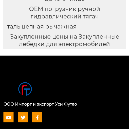
OEM погрузчик ручной
гидравлический тягач
таль цепная рычажная
Закупленные цены на Закупленные
лебедки для электромобилей
ООО Импорт и экспорт Уси Футао


