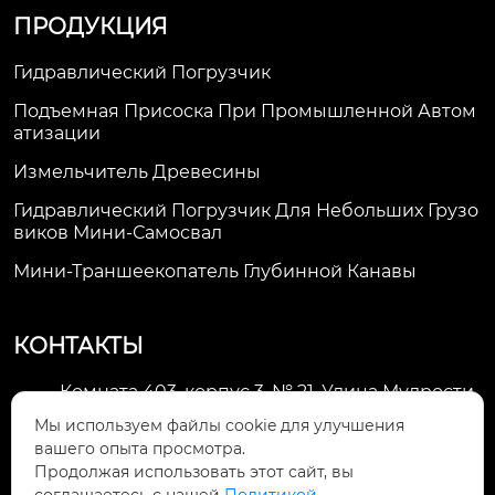
ПРОДУКЦИЯ
Гидравлический Погрузчик
Подъемная Присоска При Промышленной Автом
Атизации
Измельчитель Древесины
Гидравлический Погрузчик Для Небольших Грузо
Виков Мини-Самосвал
Мини-Траншеекопатель Глубинной Канавы
КОНТАКТЫ
Комната 403, корпус 3, № 21, Улица Мудрости,
Зона экономического развития Хуэйшань,

Мы используем файлы cookie для улучшения
город Уси
вашего опыта просмотра.
Продолжая использовать этот сайт, вы
li@futaogroup.com
