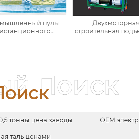
мышленный пульт
Двухмоторна
истанционного
строительная подъ
управления
машина для сте
ый Поиск
Поиск
0,5 тонны цена заводы
OEM электр
ая таль ценами