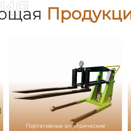
ия
ующая
Продукц
Портативные электрические