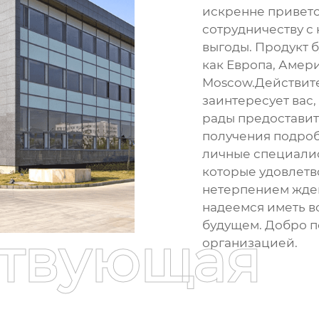
искренне приветс
сотрудничеству с
выгоды. Продукт б
как Европа, Амери
Moscow.Действите
заинтересует вас,
рады предоставит
получения подроб
личные специалис
которые удовлетв
нетерпением жде
надеемся иметь в
будущем. Добро п
ствующая
организацией.