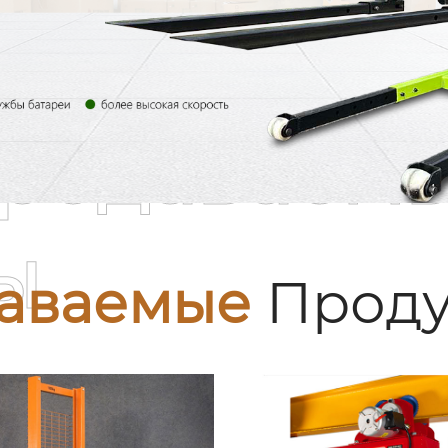
родаваем
ы
аваемые
Проду