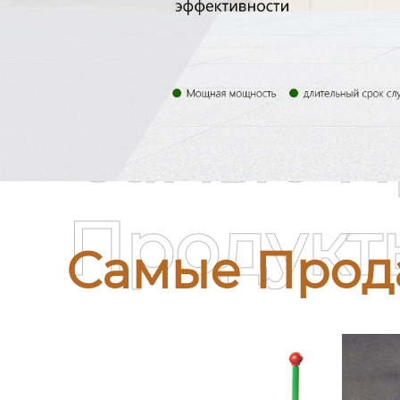
Самые П
Продукт
Самые Прод