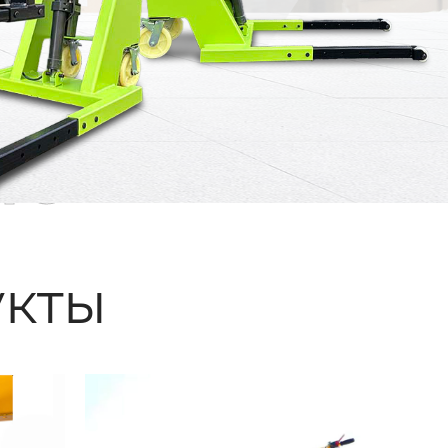
ые
кты