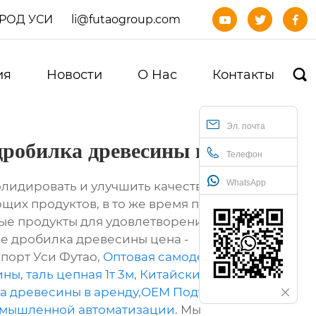
ОРОД УСИ
li@futaogroup.com



ия
Новости
О Нас
Контакты

Эл. почта
дробилка древесины цена
Телефон
WhatsApp
олидировать и улучшить качество и
щих продуктов, в то же время постоянно
ые продукты для удовлетворения
е дробилка древесины цена -
порт Уси Футао,
Оптовая самодельная
ины
,
таль цепная 1т 3м
,
Китайский Москва
а древесины в аренду
,
OEM Подъемные
омышленной автоматизации
. Мы