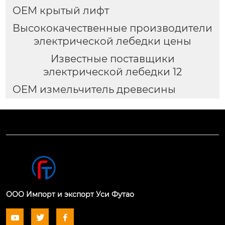
OEM крытый лифт
Высококачественные производители
электрической лебедки цены
Известные поставщики
электрической лебедки 12
OEM измельчитель древесины
ООО Импорт и экспорт Уси Футао


