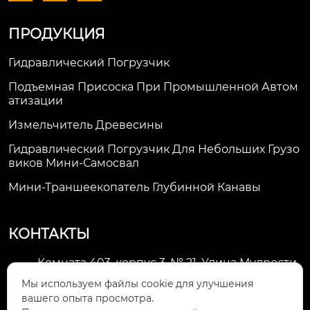
ПРОДУКЦИЯ
Гидравлический Погрузчик
Подъемная Присоска При Промышленной Автом
Атизации
Измельчитель Древесины
Гидравлический Погрузчик Для Небольших Грузо
Виков Мини-Самосвал
Мини-Траншеекопатель Глубинной Канавы
КОНТАКТЫ
Комната 403, корпус 3, № 21, Улица Мудрости,
Зона экономического развития Хуэйшань,

Мы используем файлы cookie для улучшения
город Уси
вашего опыта просмотра.