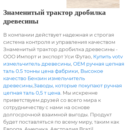
Знаменитый трактор дробилка
древесины
В компании действует надежная и строгая
система контроля и управления качеством
Знаменитый трактор дробилка древесины -
ООО Импорт и экспорт Уси Футао,
Купить votv
измельчитель древесины
,
OEM ручная цепная
таль 0.5 тонны цена фабрики
,
Высокое
качество Бензин измельчитель
древесины
,
Заводы, которые покупают ручная
цепная таль 0,5 т цена
. Мы искренне
приветствуем друзей со всего мира к
сотрудничеству с нами на основе
долгосрочной взаимной выгоды. Продукт
будет поставляться по всему миру, таким как
Европа, Америка, Австралия,Brazil,