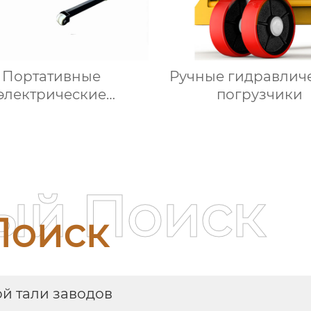
Портативные
Ручные гидравлич
электрические
погрузчики
погрузчики
ый Поиск
Поиск
ой тали заводов