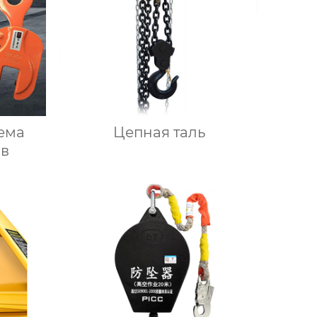
ема
Цепная таль
ов