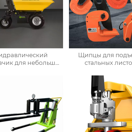
идравлический
Щипцы для подъ
зчик для небольших
стальных лист
рузовиков мини-
самосвал