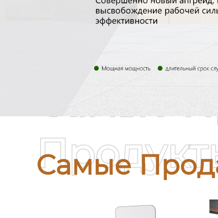
Самые П
Продукт
Самые Прод