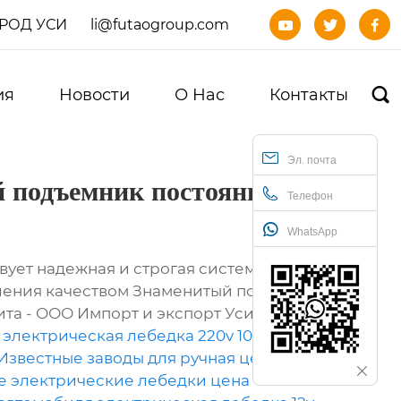
ОРОД УСИ
li@futaogroup.com



ия
Новости
О Нас
Контакты

Эл. почта
 подъемник постоянного
Телефон
WhatsApp
вует надежная и строгая система
ления качеством Знаменитый подъемник
та - ООО Импорт и экспорт Уси Футао,
 электрическая лебедка 220v 1000
Известные заводы для ручная цепная
е электрические лебедки цена