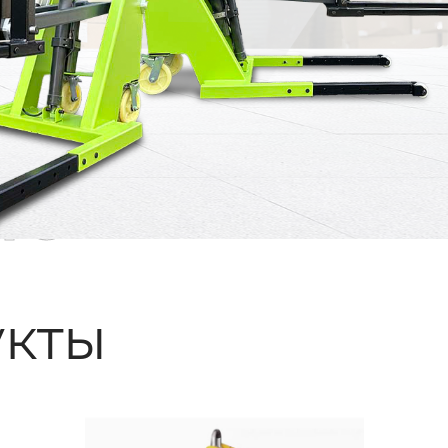
ые
кты