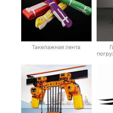
Такелажная лента
Г
погру
г