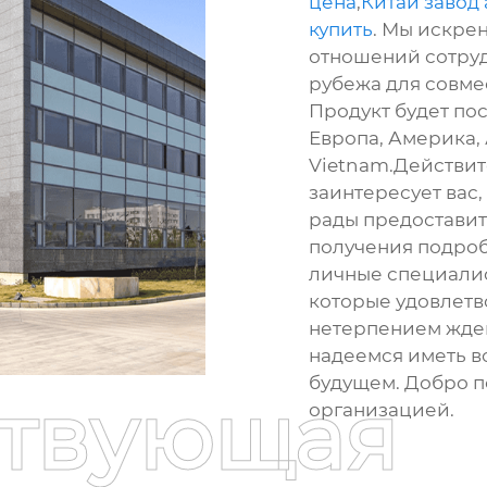
цена
,
Китай завод
купить
. Мы искре
отношений сотруд
рубежа для совме
Продукт будет пос
Европа, Америка, 
Vietnam.Действите
заинтересует вас,
рады предоставит
получения подроб
личные специалис
которые удовлетв
нетерпением жде
надеемся иметь в
будущем. Добро п
ствующая
организацией.