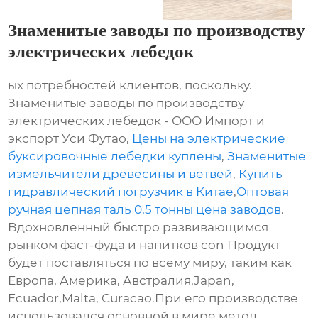
Знаменитые заводы по производству
электрических лебедок
ых потребностей клиентов, поскольку.
Знаменитые заводы по производству
электрических лебедок - ООО Импорт и
экспорт Уси Футао,
Цены на электрические
буксировочные лебедки куплены
,
Знаменитые
измельчители древесины и ветвей
,
Купить
гидравлический погрузчик в Китае
,
Оптовая
ручная цепная таль 0,5 тонны цена заводов
.
Вдохновленный быстро развивающимся
рынком фаст-фуда и напитков con Продукт
будет поставляться по всему миру, таким как
Европа, Америка, Австралия,Japan,
Ecuador,Malta, Curacao.При его производстве
использовался основной в мире метод