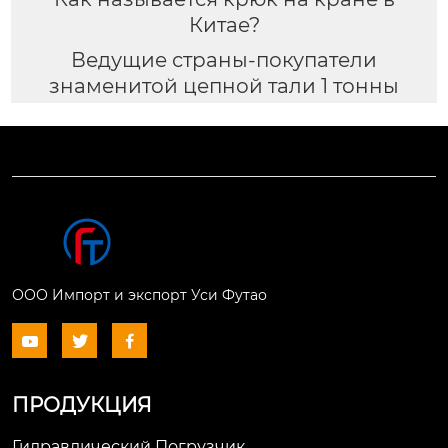
Китае?
Ведущие страны-покупатели
знаменитой цепной тали 1 тонны
ООО Импорт и экспорт Уси Футао



ПРОДУКЦИЯ
Гидравлический Погрузчик