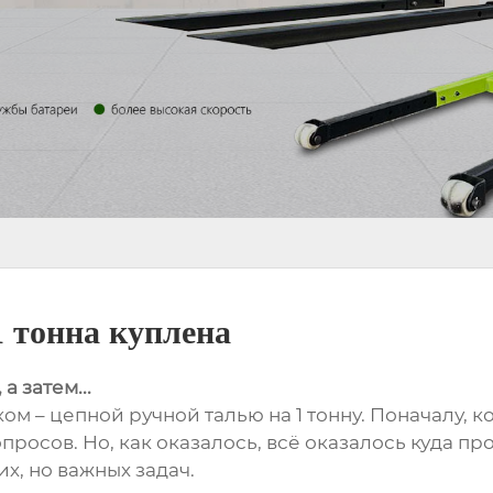
1 тонна куплена
а затем...
 – цепной ручной талью на 1 тонну. Поначалу, к
опросов. Но, как оказалось, всё оказалось куда пр
, но важных задач.