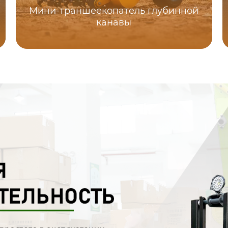
Мини-траншеекопатель глубинной
канавы