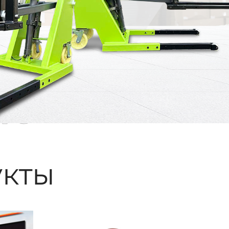
ые
кты