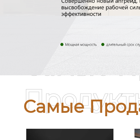
Самые П
Продукт
Самые Прод