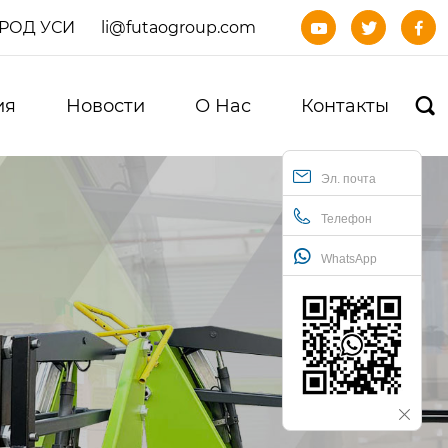
ОРОД УСИ
li@futaogroup.com



ия
Новости
О Нас
Контакты

Эл. почта
Телефон
WhatsApp