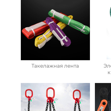
Такелажная лента
Эл
к