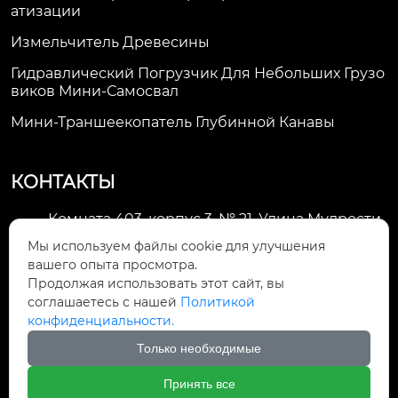
Атизации
Измельчитель Древесины
Гидравлический Погрузчик Для Небольших Грузо
Виков Мини-Самосвал
Мини-Траншеекопатель Глубинной Канавы
КОНТАКТЫ
Комната 403, корпус 3, № 21, Улица Мудрости,
Зона экономического развития Хуэйшань,

Мы используем файлы cookie для улучшения
город Уси
вашего опыта просмотра.
Продолжая использовать этот сайт, вы
li@futaogroup.com

соглашаетесь с нашей
Политикой
конфиденциальности.
+86-13665163520

Только необходимые
+8613665163520

Принять все