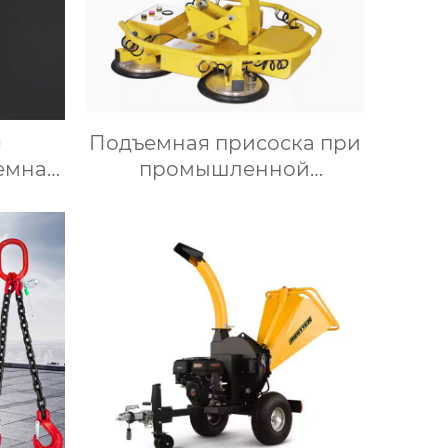
я
Подъемная присоска при
емная
промышленной
кла
автоматизации