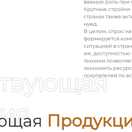
важную роль при 
Крупные стройки
странах также ак
нужд.
В целом, спрос н
формируется ком
ситуацией в стра
же, доступностью 
техники позволяе
экономить ресурс
ствующая
покупателей по вс
ия
ующая
Продукц