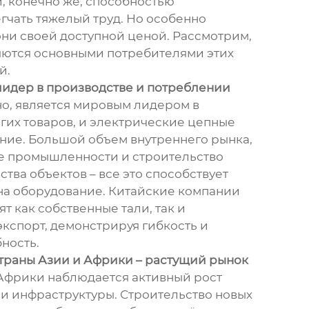
, конечно же, способностью
гчать тяжелый труд. Но особенно
ни своей доступной ценой. Рассмотрим,
яются основными потребителями этих
й.
лидер в производстве и потреблении
но, является мировым лидером в
гих товаров, и электрические цепные
ение. Большой объем внутреннего рынка,
е промышленности и строительство
тва объектов – все это способствует
на оборудование. Китайские компании
т как собственные тали, так и
экспорт, демонстрируя гибкость и
ность.
траны Азии и Африки – растущий рынок
 Африки наблюдается активный рост
 инфраструктуры. Строительство новых