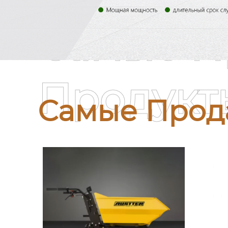
Самые П
Продукт
Самые Прод