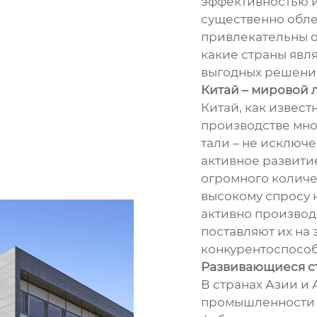
эффективностью и
существенно обле
привлекательны о
какие страны явл
выгодных решени
Китай – мировой 
Китай, как извест
производстве мно
тали – не исключ
активное развити
огромного количес
высокому спросу 
активно производя
поставляют их на 
конкурентоспособ
Развивающиеся с
В странах Азии и
промышленности и