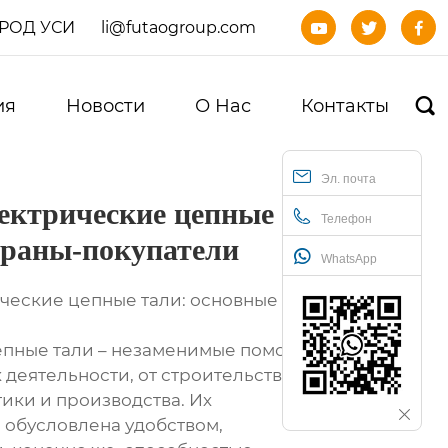
ОРОД УСИ
li@futaogroup.com



ия
Новости
О Нас
Контакты

Эл. почта
ектрические цепные тали
Телефон
траны-покупатели
WhatsApp
еские цепные тали: основные страны-
епные тали – незаменимые помощники в
деятельности, от строительства и
ики и производства. Их
 обусловлена удобством,