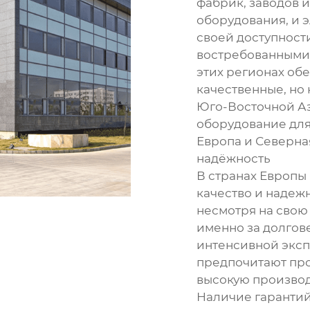
фабрик, заводов 
оборудования, и 
своей доступност
востребованными.
этих регионах об
качественные, но
Юго-Восточной Аз
оборудование для
Европа и Северна
надёжность
В странах Европы
качество и надеж
несмотря на свою
именно за долгов
интенсивной эксп
предпочитают пр
высокую производ
Наличие гарантий