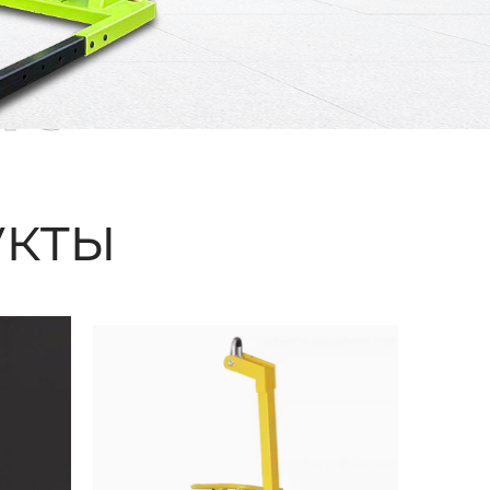
ые
кты