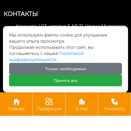
КОНТАКТЫ
Комната 403, корпус 3, № 21, Улица Мудрости,
Зона экономического развития Хуэйшань,

Мы используем файлы cookie для улучшения
город Уси
вашего опыта просмотра.
Продолжая использовать этот сайт, вы
li@futaogroup.com

соглашаетесь с нашей
Политикой
конфиденциальности.
+86-13665163520

Только необходимые
+8613665163520

Принять все




Авторское право©ООО Импорт и экспорт Уси Футао
Главная
Продукция
О Нас
Контакты