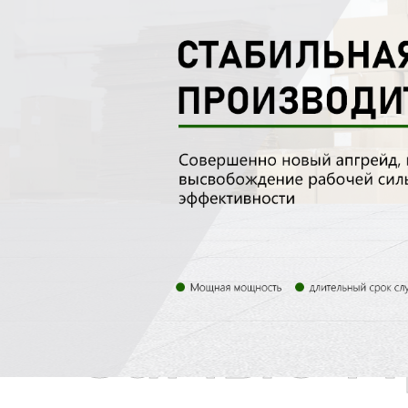
Самые П