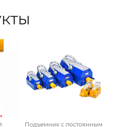
кты
й
Подъемник с постоянным