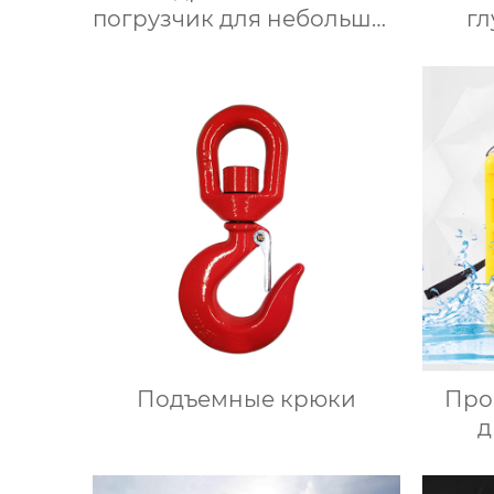
погрузчик для небольших
г
грузовиков мини-
самосвал
Подъемные крюки
Про
д