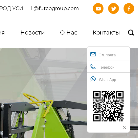
ОРОД УСИ
li@futaogroup.com



ия
Новости
О Нас
Контакты

Эл. почта
Телефон
WhatsApp