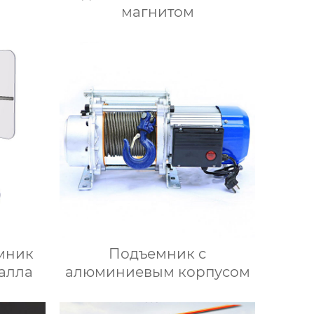
магнитом
мник
Подъемник с
талла
алюминиевым корпусом