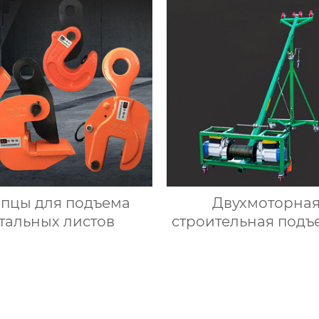
пцы для подъема
Двухмоторна
тальных листов
строительная подъ
машина для сте