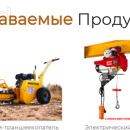
ы
аваемые
Проду
-траншеекопатель
Электрически