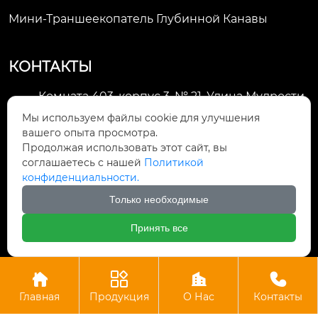
Мини-Траншеекопатель Глубинной Канавы
КОНТАКТЫ
Комната 403, корпус 3, № 21, Улица Мудрости,
Зона экономического развития Хуэйшань,

Мы используем файлы cookie для улучшения
город Уси
вашего опыта просмотра.
Продолжая использовать этот сайт, вы
li@futaogroup.com

соглашаетесь с нашей
Политикой
конфиденциальности.
+86-13665163520

Только необходимые
+8613665163520

Принять все




Авторское право©ООО Импорт и экспорт Уси Футао
Главная
Продукция
О Нас
Контакты