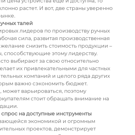
и цена устройства еще и доступна, то
клонно растет. И вот, две страны уверенно
рынке.
ручных талей
мировых лидеров по производству ручных
абочая сила, развитая производственная
 желание снизить стоимость продукции –
, способствующие этому лидерству.
асто выбирают за свою относительно
делает их привлекательными для частных
ительных компаний и целого ряда других
орым важно сэкономить бюджет.
, может варьироваться, поэтому
купателям стоит обращать внимание на
дации.
 спрос на доступные инструменты
ивающейся экономикой и огромным
ительных проектов, демонстрирует