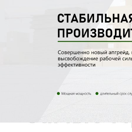
Самые П