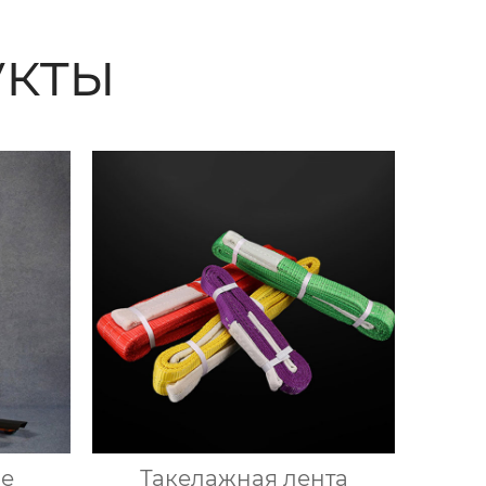
кты
ие
Такелажная лента