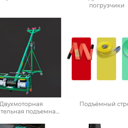
погрузчики
Двухмоторная
Подъёмный стр
ительная подъемная
шина для стекла