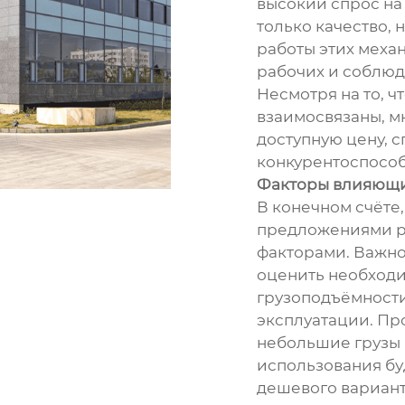
высокий спрос на
только качество, 
работы этих меха
рабочих и соблюд
Несмотря на то, ч
взаимосвязаны, м
доступную цену,
конкурентоспособ
Факторы влияющи
В конечном счёте
предложениями р
факторами. Важно
оценить необход
грузоподъёмности
эксплуатации. Пр
небольшие грузы 
использования буд
дешевого вариант