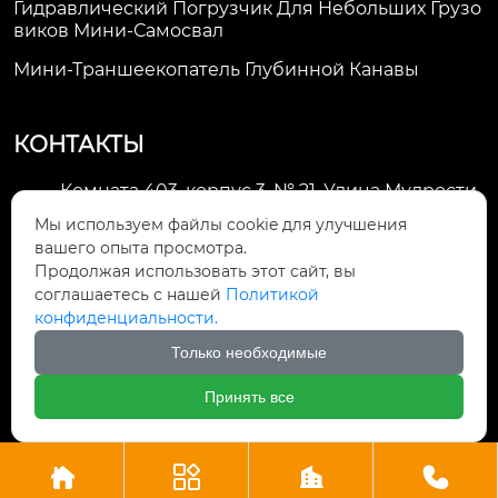
Гидравлический Погрузчик Для Небольших Грузо
Виков Мини-Самосвал
Мини-Траншеекопатель Глубинной Канавы
КОНТАКТЫ
Комната 403, корпус 3, № 21, Улица Мудрости,
Зона экономического развития Хуэйшань,

Мы используем файлы cookie для улучшения
город Уси
вашего опыта просмотра.
Продолжая использовать этот сайт, вы
li@futaogroup.com

соглашаетесь с нашей
Политикой
конфиденциальности.
+86-13665163520

Только необходимые
+8613665163520

Принять все




Авторское право©ООО Импорт и экспорт Уси Футао