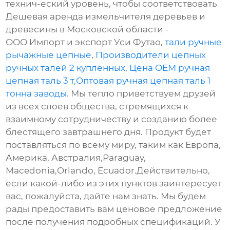
технич-еский уровень, чтобы соответствовать
Дешевая аренда измельчителя деревьев и
древесины в Московской области -
ООО Импорт и экспорт Уси Футао,
тали ручные
рычажные цепные
,
Производители цепных
ручных талей 2 купленных
,
Цена OEM ручная
цепная таль 3 т
,
Оптовая ручная цепная таль 1
тонна заводы
. Мы тепло приветствуем друзей
из всех слоев общества, стремящихся к
взаимному сотрудничеству и созданию более
блестящего завтрашнего дня. Продукт будет
поставляться по всему миру, таким как Европа,
Америка, Австралия,Paraguay,
Macedonia,Orlando, Ecuador.Действительно,
если какой-либо из этих пунктов заинтересует
вас, пожалуйста, дайте нам знать. Мы будем
рады предоставить вам ценовое предложение
после получения подробных спецификаций. У