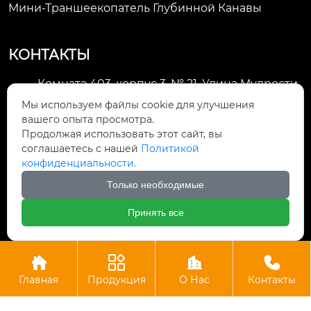
Мини-Траншеекопатель Глубинной Канавы
КОНТАКТЫ
Комната 403, корпус 3, № 21, Улица Мудрости,
Зона экономического развития Хуэйшань,

Мы используем файлы cookie для улучшения
город Уси
вашего опыта просмотра.
Продолжая использовать этот сайт, вы
li@futaogroup.com

соглашаетесь с нашей
Политикой
конфиденциальности.
+86-13665163520

Только необходимые
+8613665163520

Принять все




Авторское право©ООО Импорт и экспорт Уси Футао
Главная
Продукция
О Нас
Контакты