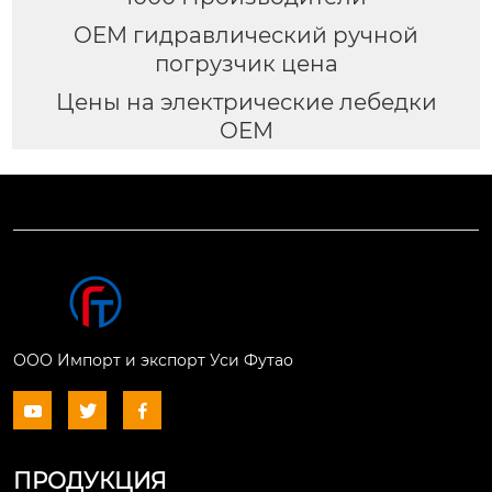
OEM гидравлический ручной
погрузчик цена
Цены на электрические лебедки
OEM
ООО Импорт и экспорт Уси Футао



ПРОДУКЦИЯ