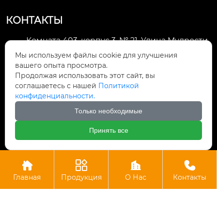
КОНТАКТЫ
Комната 403, корпус 3, № 21, Улица Мудрости,
Зона экономического развития Хуэйшань,

Мы используем файлы cookie для улучшения
город Уси
вашего опыта просмотра.
Продолжая использовать этот сайт, вы
li@futaogroup.com

соглашаетесь с нашей
Политикой
конфиденциальности.
+86-13665163520

Только необходимые
+8613665163520

Принять все




Авторское право©ООО Импорт и экспорт Уси Футао
Главная
Продукция
О Нас
Контакты