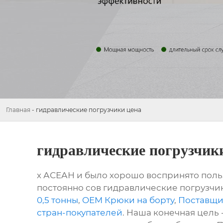
Главная
-
гидравлические погрузчики цена
гидравлические погрузчик
х АСЕАН и было хорошо воспринято пол
постоянно сов гидравлические погрузчик
0,5 тонны
,
OEM Крюки на борту
,
Поставщик
стран-покупателей
. Наша конечная цель 