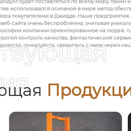
родукт будет поставляться по всему миру, таким к
одстве использовался основной в мире метод обе
ыбора покупателями в Джидде. Наше предприятие
веб-сайта очень беспроблемна, учитывая уника
лософии компании ориентированное на людей, т
рогий контроль качества, фантастический сервис,
ствующая
одимости, пожалуйста, свяжитесь с нами через на
ия
ующая
Продукц