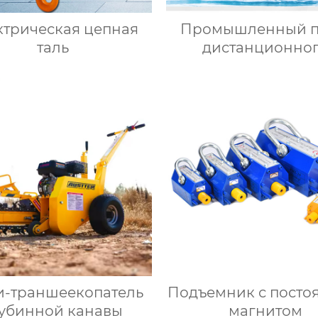
ктрическая цепная
Промышленный п
таль
дистанционно
управления
-траншеекопатель
Подъемник с пост
лубинной канавы
магнитом