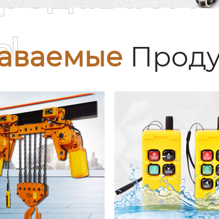
ы
аваемые
Проду