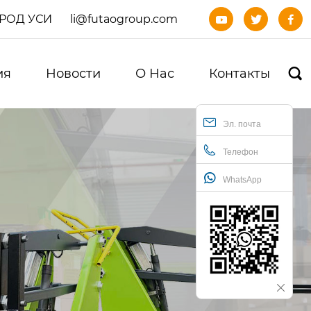
ОРОД УСИ
li@futaogroup.com



ия
Новости
О Нас
Контакты

Эл. почта
Телефон
WhatsApp