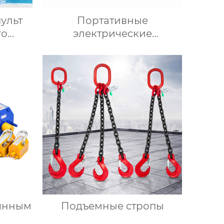
ульт
Портативные
го
электрические
погрузчики
оянным
Подъемные стропы