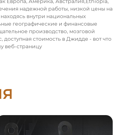
ак Европа, Америка, Австралия,Ethiopia,
спечения надежной работы, низкой цены на
. находясь внутри национальных
льные географические и финансовые
щательное производство, мозговой
 доступная стоимость в Джидде - вот что
шу веб-страницу
ия