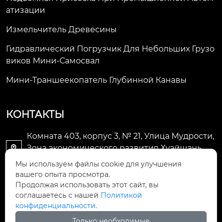
Атизации
Измельчитель Древесины
Гидравлический Погрузчик Для Небольших Грузо
Виков Мини-Самосвал
Мини-Траншеекопатель Глубинной Канавы
КОНТАКТЫ
Комната 403, корпус 3, № 21, Улица Мудрости,
Зона экономического развития Хуэйшань,

город Уси
Мы используем файлы cookie для улучшения
вашего опыта просмотра.
li@futaogroup.com

Продолжая использовать этот сайт, вы
соглашаетесь с нашей
Политикой
конфиденциальности.
+86-13665163520

Только необходимые